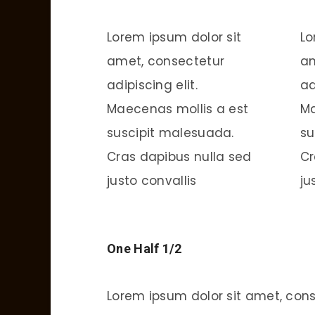
Lorem ipsum dolor sit
Lo
amet, consectetur
am
adipiscing elit.
ad
Maecenas mollis a est
Ma
suscipit malesuada.
su
Cras dapibus nulla sed
Cr
justo convallis
ju
One Half 1/2
Lorem ipsum dolor sit amet, cons