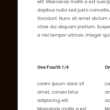
elit. Maecenas mollis a est susc
dapibus nulla sed justo convallis
tincidunt. Nunc sit amet dictum e
vitae dui aliquam pretium. Suspe
a nisl tempor ultrices. Integer qui
One Fourth 1/4
On
Lorem ipsum dolor sit
Lo
amet, consectetur
am
adipiscing elit.
ad
Maecenas mollis a est
Ma