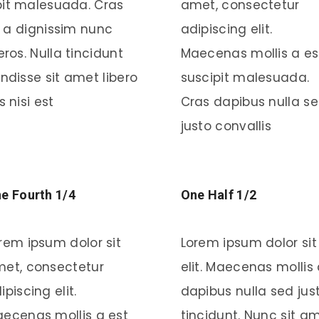
ipit malesuada. Cras
amet, consectetur
, a dignissim nunc
adipiscing elit.
ros. Nulla tincidunt
Maecenas mollis a es
ndisse sit amet libero
suscipit malesuada.
s nisi est
Cras dapibus nulla s
justo convallis
e Fourth 1/4
One Half 1/2
rem ipsum dolor sit
Lorem ipsum dolor sit
et, consectetur
elit. Maecenas mollis
ipiscing elit.
dapibus nulla sed jus
ecenas mollis a est
tincidunt. Nunc sit a