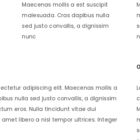
Maecenas mollis a est suscipit
M
malesuada. Cras dapibus nulla
m
sed justo convallis, a dignissim
s
nunc
n
O
ectetur adipiscing elit. Maecenas mollis a
L
bus nulla sed justo convallis, a dignissim
c
tum eros. Nulla tincidunt vitae dui
M
amet libero a nisl tempor ultrices. Integer
m
s